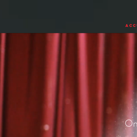
ACC
On 