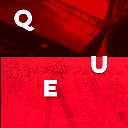
Q
U
E