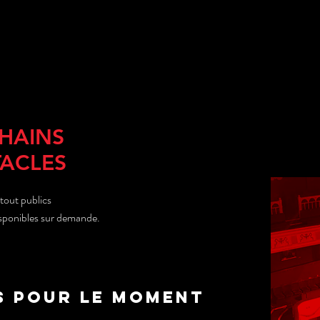
HAINS
TACLES
tout publics
isponibles sur demande.
s pour le moment