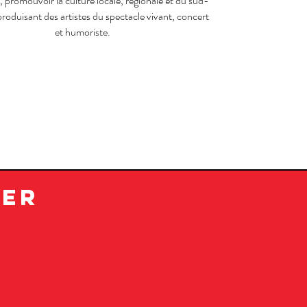
 promouvoir la culture locale, régionale et du sud-
roduisant des artistes du spectacle vivant, concert
et humoriste.
Ter