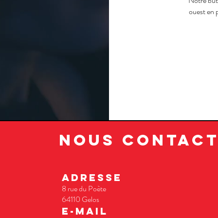
Notre but,
ouest en p
nous CONTAC
ADRESSe
8 rue du Poète
64110 Gelos
E-MAIL