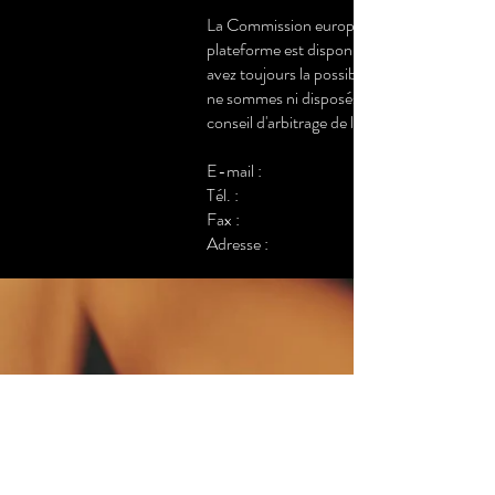
La Commission européenne fournit une plat
plateforme est disponible à l'adresse
avez toujours la possibilité de contacter l
ne sommes ni disposés à, ni obligés de, par
conseil d'arbitrage de la consommation.
E-mail :
Tél. :
Fax :
Adresse :