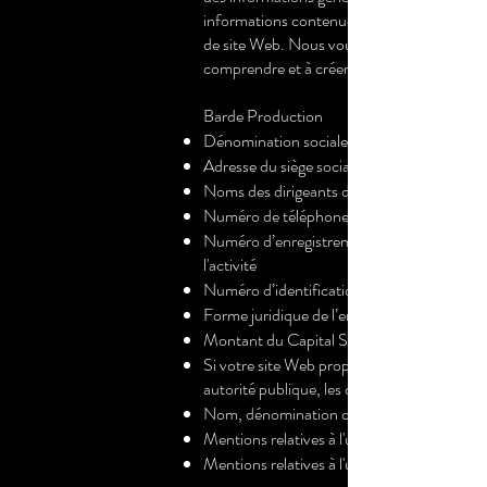
informations contenues dans l’impressum va
de site Web. Nous vous recommandons de d
comprendre et à créer votre impressum.
Barde Production
Dénomination sociale ou raison sociale
Adresse du siège social de l’entreprise
Noms des dirigeants de l’entreprise
Numéro de téléphone, numéro de fax et adr
Numéro d’enregistrement au registre du com
l'activité
Numéro d’identification fiscale
Forme juridique de l’entreprise
Montant du Capital Social
Si votre site Web propose des services dans 
autorité publique, les coordonnées de l'aut
Nom, dénomination ou raison sociale et adr
Mentions relatives à l'utilisation de donnée
Mentions relatives à l'utilisation de cookies