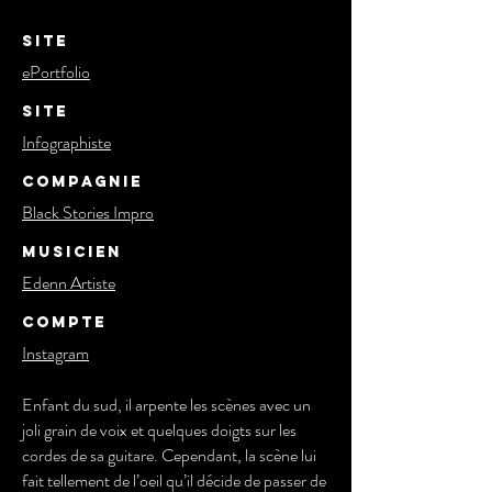
Site
ePortfolio
Site
Infographiste
Compagnie
Black Stories Impro
Musicien
Edenn Artiste
Compte
Instagram
Enfant du sud, il arpente les scènes avec un
joli grain de voix et quelques doigts sur les
cordes de sa guitare. Cependant, la scène lui
fait tellement de l’oeil qu’il décide de passer de