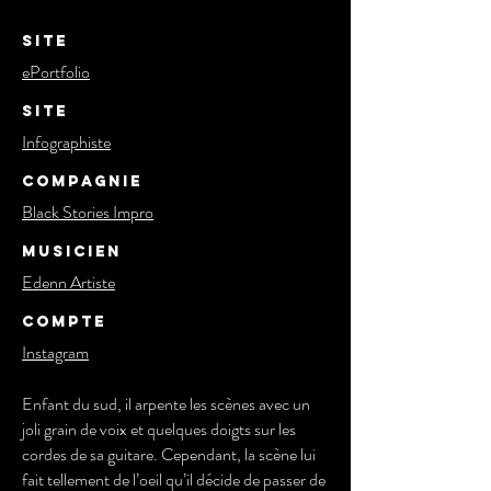
Site
ePortfolio
Site
Infographiste
Compagnie
Black Stories Impro
Musicien
Edenn Artiste
Compte
Instagram
Enfant du sud, il arpente les scènes avec un
joli grain de voix et quelques doigts sur les
cordes de sa guitare. Cependant, la scène lui
fait tellement de l’oeil qu’il décide de passer de